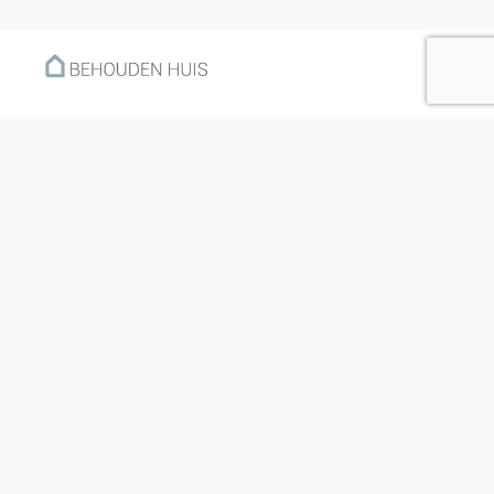
Menu
Home
Klantverhalen
Nieuws
Kennisbank
Hoe werkt het?
Over ons
Nieuwsbrief
Contact
Openingstijden
Ma: 09:00 – 17:30
Di: 09:00 – 17:30