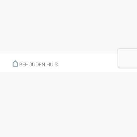
Menu
Home
Klantverhalen
Nieuws
Kennisbank
Hoe werkt het?
Over ons
Nieuwsbrief