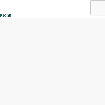
Menu
Home
Klantverhalen
Nieuws
Kennisbank
Hoe werkt het?
Over ons
Nieuwsbrief
Contact
Openingstijden
Ma: 09:00 – 17:30
Di: 09:00 – 17:30
Wo: 09:00 – 17:30
Do: 09:00 – 17:30
Vr: 09:00 – 17:30