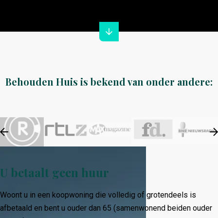
Behouden Huis is bekend van onder andere:
U betaalt geen huur
Woont u in een koopwoning die volledig of grotendeels is
afbetaald en bent u ouder dan 65 (samenwonend beiden ouder