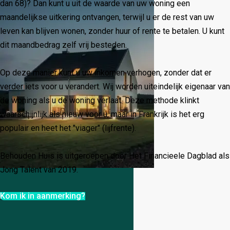
dan 68)? Dan kunt u uit de waarde van uw woning een
maandelijkse uitkering ontvangen, terwijl u er de rest van uw
leven kan blijven wonen, zonder huur of rente te betalen. U kunt
dit maandbedrag zelf vrij besteden.
Op deze manier kunt u uw inkomen verhogen, zonder dat er
verder iets voor u verandert. Wij worden uiteindelijk eigenaar van
de woning als u de woning verlaat. Deze methode klinkt
waarschijnlijk als nieuw voor u, maar in Frankrijk is het erg
populair en heet het "viager" (lijfrente).
Behouden Huis is uitgeroepen door Het Financieele Dagblad als
Jong Talent van 2019.
Kom ik in aanmerking?