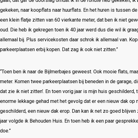
gaan, dat gaf de doorslag omdat ik in de rondte heb gekeken, ik 
gekeken, naar koopflats naar huurflats. En het huren is tussen d
een klein flatje zitten van 60 vierkante meter, dat ben ik niet gew
oud. Die heb ik gekregen toen ik 40 jaar werd dus die wil ik graa
allemaal bij. Plus servicekosten daar schrok ik allemaal van. K
parkeerplaatsen erbij kopen. Dat zag ik ook niet zitten.”
“Toen ben ik naar de Bijlmerbajes geweest. Ook mooie flats, maa
meter. Komen twee parkeerplaatsen bij beneden in de garage, die
dat zie ik niet zitten’. En toen vorig jaar is mijn huis geschilder
enorme lekkage gehad met het gevolg dat er een nieuw dak op mo
geschilderd, een nieuw dak erop. Dan kan ik net zo goed blijven z
jaar volgde ik Behouden Huis. En toen heb ik een paar gesprekken 
doe.”