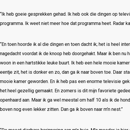
“Ik heb goeie gesprekken gehad. Ik heb ook die dingen op televis
programma. Ik weet niet meer hoe dat programma heet. Radar ka
“En toen hoorde ik al die dingen en toen dacht ik; het is heel inte
nagedacht voordat ik de knoop heb doorgehakt. Maar ik ben nu hart
woon in een hartstikke leuke buurt. Ik heb een hele mooie kamer b
eentje zit, het is donker en zo, dan ga ik naar boven toe. Daar 
mooie kamer geworden. En ik heb pas een enorme televisie geko
het heel gezellig gemaakt. En zomers is dit mijn favoriete gedee
openhaard aan. Maar ik ga wel meestal om half 10 als ik de hond 
boven nog even lekker zitten. Dan ga ik boven naar m’n nest.”