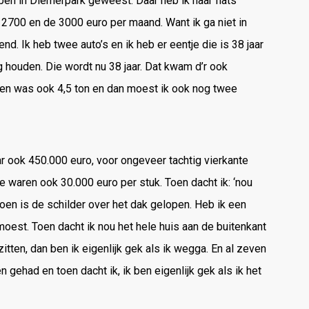
ben in Diemerpark geweest. Daar heb ik naar flats
e 2700 en de 3000 euro per maand. Want ik ga niet in
end. Ik heb twee auto’s en ik heb er eentje die is 38 jaar
g houden. Die wordt nu 38 jaar. Dat kwam d’r ook
open was ook 4,5 ton en dan moest ik ook nog twee
r ook 450.000 euro, voor ongeveer tachtig vierkante
 waren ook 30.000 euro per stuk. Toen dacht ik: ‘nou
d, toen is de schilder over het dak gelopen. Heb ik een
est. Toen dacht ik nou het hele huis aan de buitenkant
itten, dan ben ik eigenlijk gek als ik wegga. En al zeven
gehad en toen dacht ik, ik ben eigenlijk gek als ik het