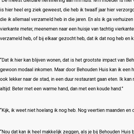
“De meest dierbare herinnering aan m’n huis. M’n moeder is hier 
is hier heel erg ziek geweest, die heb ik twaalf jaar hier verzorg
die ik allemaal verzameld heb in die jaren. En als ik ga verhuize
vierkante meter, meenemen naar een huisje van tachtig vierkante m
verzameld heb, of bij elkaar gezocht heb, dat ik dat nog heb en 
“Dat ik hier kan blijven wonen, dat is het grootste impact van B
gewoon modaal inkomen. Maar door Behouden Huis kan ik een he
ook lekker naar de stad, in een duur restaurant gaan eten. Ik 
altijd: Beter met een warme hand, dan met een koude hand.”
“Kijk, ik weet niet hoelang ik nog heb. Nog veertien maanden en d
“Nou dat kan ik heel makkelijk zeggen, als je bij Behouden Huis b