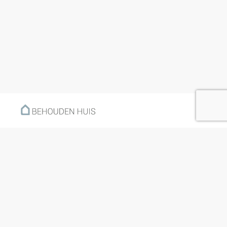
Menu
Home
Klantverhalen
Nieuws
Kennisbank
Hoe werkt het?
Over ons
Nieuwsbrief