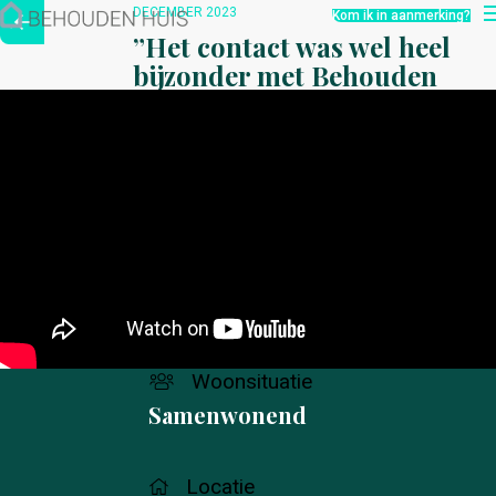
Hoe werkt het?
DECEMBER 2023
Kom ik in aanmerking?
Over ons
”Het contact was wel heel
Nieuwsbrief
bijzonder met Behouden
Contact
Huis”
Woonsituatie
Samenwonend
Locatie