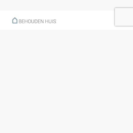
Menu
Home
Klantverhalen
Nieuws
Kennisbank
Hoe werkt het?
Over ons
Nieuwsbrief
Contact
Openingstijden
Ma: 09:00 – 17:30
Di: 09:00 – 17:30