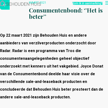
Hoe werkt het?
MAART 2021
Kom ik in aanmerking?
Over ons
Consumentenbond: ‘’Het is
Nieuwsbrief
beter’’
Contact
Op 22 maart 2021 zijn Behouden Huis en andere
aanbieders van verzilverproducten onderzocht door
Radar. Radar is een programma van Tros die
consumentenaangelegenheden geheel objectief
onderzoekt met kenners uit het vakgebied. Joyce Donat
van de Consumentenbond deelde haar visie over de
verschillende sale-and-leaseback producten en
concludeerde dat Behouden Huis beter presteert dan de
andere sale-and-leaseback producten.