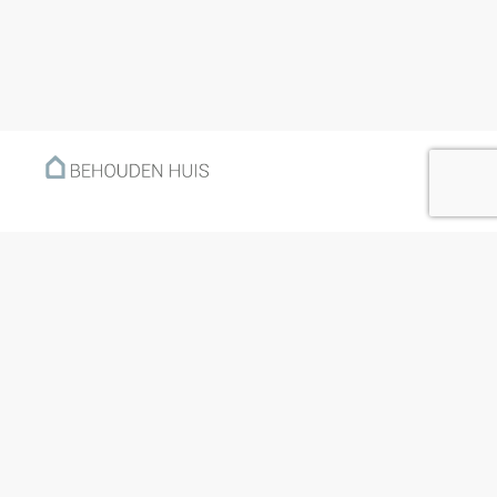
Menu
Home
Klantverhalen
Nieuws
Kennisbank
Hoe werkt het?
Over ons
Nieuwsbrief
Contact