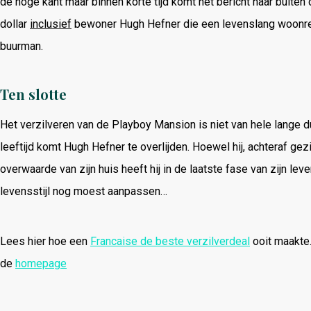
de hoge kant maar binnen korte tijd komt het bericht naar buite
dollar
inclusief
bewoner Hugh Hefner die een levenslang woonrecht 
buurman.
Ten slotte
Het verzilveren van de Playboy Mansion is niet van hele lange 
leeftijd komt Hugh Hefner te overlijden. Hoewel hij, achteraf gez
overwaarde van zijn huis heeft hij in de laatste fase van zijn leve
levensstijl nog moest aanpassen…
Lees hier hoe een
Francaise de beste verzilverdeal
ooit maakte.
de
homepage