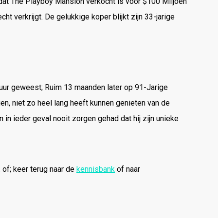
n dat The Playboy Mansion verkocht is voor $100 Miljoen
verkrijgt. De gelukkige koper blijkt zijn 33-jarige
duur geweest; Ruim 13 maanden later op 91-Jarige
ien, niet zo heel lang heeft kunnen genieten van de
n in ieder geval nooit zorgen gehad dat hij zijn unieke
 of; keer terug naar de
kennisbank
of naar