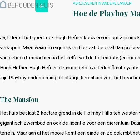
Hoe werkt het?
VERZILVEREN IN ANDERE LANDEN
Over ons
Hoe de Playboy Ma
Nieuwsbrief
Contact
Ja, U leest het goed, ook Hugh Hefner koos ervoor om zijn unie
verkopen. Maar waarom eigenlijk en hoe zat die deal dan precies
van gehoord, misschien is het zelfs wel de bekendste (en mees
Hugh Hefner. Hugh Hefner, de inmiddels overleden flamboyante 
zijn Playboy onderneming dit statige herenhuis voor het beschei
The Mansion
Het huis beslaat 2 hectare grond in de Holmby Hills ten westen
gigantisch zwembad en ook de licentie voor een dierentuin. Daa
terrein. Maar aan al het mooie komt een einde en zo ook mbt het