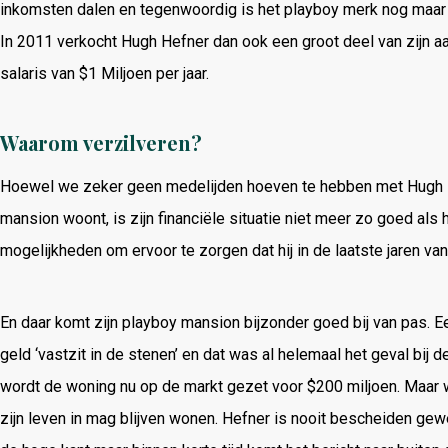
inkomsten dalen en tegenwoordig is het playboy merk nog maar e
In 2011 verkocht Hugh Hefner dan ook een groot deel van zijn a
salaris van $1 Miljoen per jaar.
Waarom verzilveren?
Hoewel we zeker geen medelijden hoeven te hebben met Hugh Hef
mansion woont, is zijn financiële situatie niet meer zo goed als hi
mogelijkheden om ervoor te zorgen dat hij in de laatste jaren va
En daar komt zijn playboy mansion bijzonder goed bij van pas. E
geld ‘vastzit in de stenen’ en dat was al helemaal het geval bij 
wordt de woning nu op de markt gezet voor $200 miljoen. Maar 
zijn leven in mag blijven wonen. Hefner is nooit bescheiden gewe