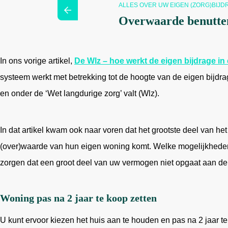
Hoe werkt het?
ALLES OVER UW EIGEN (ZORG)BIJD
Over ons
Overwaarde benutten
Nieuwsbrief
Contact
In ons vorige artikel,
De Wlz – hoe werkt de eigen bijdrage in
systeem werkt met betrekking tot de hoogte van de eigen bijdr
en onder de ‘Wet langdurige zorg’ valt (Wlz).
In dat artikel kwam ook naar voren dat het grootste deel van h
(over)waarde van hun eigen woning komt. Welke mogelijkheden
zorgen dat een groot deel van uw vermogen niet opgaat aan de
Woning pas na 2 jaar te koop zetten
U kunt ervoor kiezen het huis aan te houden en pas na 2 jaar te