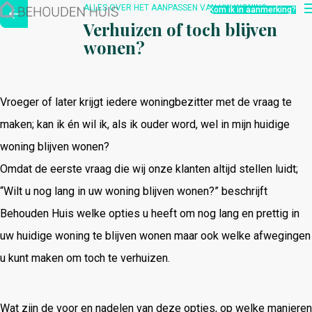
Hoe werkt het?
ALLES OVER HET AANPASSEN VAN UW WONING
Kom ik in aanmerking?
Over ons
Verhuizen of toch blijven
Nieuwsbrief
wonen?
Contact
Vroeger of later krijgt iedere woningbezitter met de vraag te
maken; kan ik én wil ik, als ik ouder word, wel in mijn huidige
woning blijven wonen?
Omdat de eerste vraag die wij onze klanten altijd stellen luidt;
“Wilt u nog lang in uw woning blijven wonen?” beschrijft
Behouden Huis welke opties u heeft om nog lang en prettig in
uw huidige woning te blijven wonen maar ook welke afwegingen
u kunt maken om toch te verhuizen.
Wat zijn de voor en nadelen van deze opties, op welke manieren