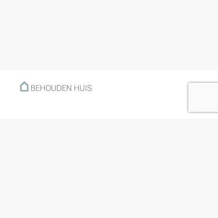
Menu
Home
Klantverhalen
Nieuws
Kennisbank
Hoe werkt het?
Over ons
Nieuwsbrief
Contact