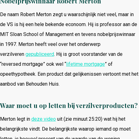
Nobelprijswinnaar Robert Merton
De naam Robert Merton zegt u waarschijnlijk niet veel, maar in
de VS is hij een hele bekende econoom. Hij is professor aan de
MIT Sloan School of Management en tevens nobelprijswinnaar
in 1997. Merton heeft veel over het onderwerp
verzilveren
gepubliceerd
. Hij is groot voorstander van de
“reversed mortgage” ook wel “
lifetime mortgage
” of
opeethypotheek. Een product dat gelijkenissen vertoont met het
aanbod van Behouden Huis.
Waar moet u op letten bij verzilverproducten?
Merton legt in
deze video
uit (zie minuut 25:20) wat hij het
belangrijkste vindt. De belangrijkste waarop iemand op moet
letten, is hoeveel procent van de waarde van de woning