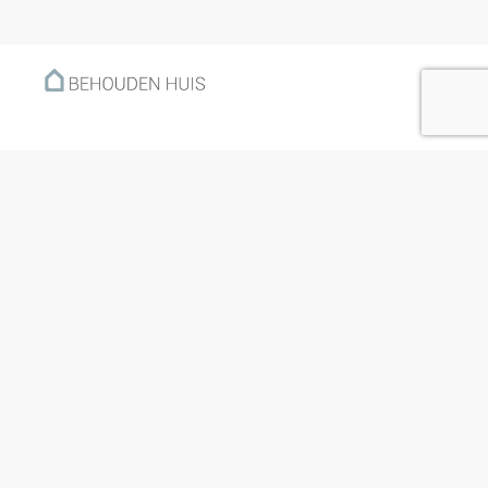
Menu
Home
Klantverhalen
Nieuws
Kennisbank
Hoe werkt het?
Over ons
Nieuwsbrief
Contact
Openingstijden
Ma: 09:00 – 17:30
Di: 09:00 – 17:30