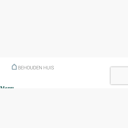
Menu
Home
Klantverhalen
Nieuws
Kennisbank
Hoe werkt het?
Over ons