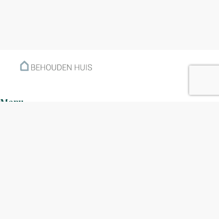
Menu
Home
Klantverhalen
Nieuws
Kennisbank
Hoe werkt het?
Over ons
Nieuwsbrief
Contact
Openingstijden