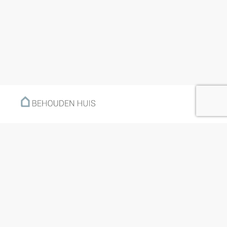
Menu
Home
Klantverhalen
Nieuws
Kennisbank
Hoe werkt het?
Over ons
Nieuwsbrief