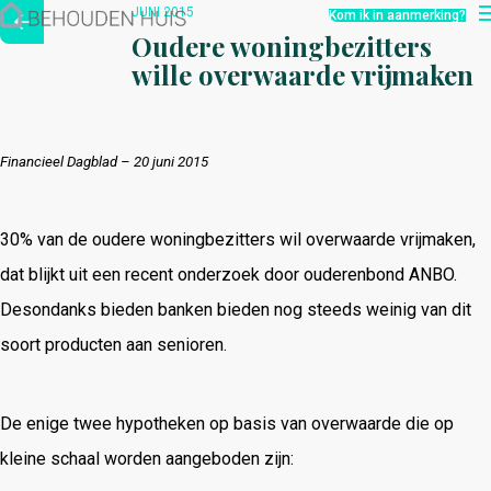
Hoe werkt het?
JUNI 2015
Kom ik in aanmerking?
Over ons
Oudere woningbezitters
Nieuwsbrief
wille overwaarde vrijmaken
Contact
Financieel Dagblad – 20 juni 2015
30% van de oudere woningbezitters wil overwaarde vrijmaken,
dat blijkt uit een recent onderzoek door ouderenbond ANBO.
Desondanks bieden banken bieden nog steeds weinig van dit
soort producten aan senioren.
De enige twee hypotheken op basis van overwaarde die op
kleine schaal worden aangeboden zijn: