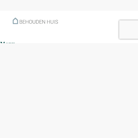
Menu
Home
Klantverhalen
Nieuws
Kennisbank
Hoe werkt het?
Over ons
Nieuwsbrief
Contact
Openingstijden
Ma: 09:00 – 17:30
Di: 09:00 – 17:30