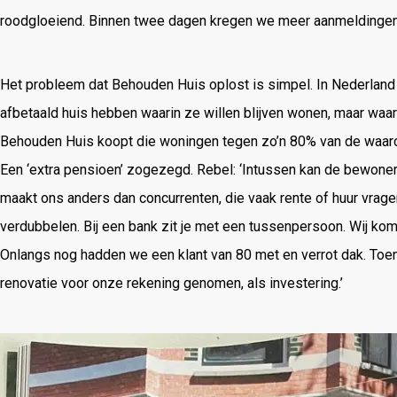
roodgloeiend. Binnen twee dagen kregen we meer aanmeldingen 
Het probleem dat Behouden Huis oplost is simpel. In Nederland
afbetaald huis hebben waarin ze willen blijven wonen, maar waa
Behouden Huis koopt die woningen tegen zo’n 80% van de waard
Een ‘extra pensioen’ zogezegd. Rebel: ‘Intussen kan de bewoner
maakt ons anders dan concurrenten, die vaak rente of huur vragen.
verdubbelen. Bij een bank zit je met een tussenpersoon. Wij k
Onlangs nog hadden we een klant van 80 met en verrot dak. Toen
renovatie voor onze rekening genomen, als investering.’