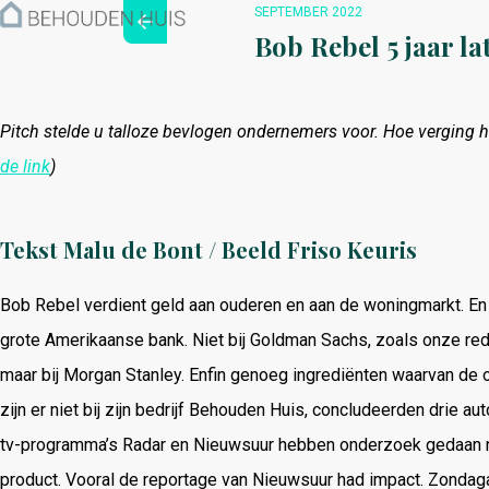
Hoe werkt het?
SEPTEMBER 2022
Over ons
Bob Rebel 5 jaar la
Nieuwsbrief
Contact
Pitch stelde u talloze bevlogen ondernemers voor. Hoe verging he
de link
)
Tekst Malu de Bont / Beeld Friso Keuris
Bob Rebel verdient geld aan ouderen en aan de woningmarkt. En d
grote Amerikaanse bank. Niet bij Goldman Sachs, zoals onze redac
maar bij Morgan Stanley. Enfin genoeg ingrediënten waarvan de
zijn er niet bij zijn bedrijf Behouden Huis, concludeerden drie 
tv-programma’s Radar en Nieuwsuur hebben onderzoek gedaan n
product. Vooral de reportage van Nieuwsuur had impact. Zonda