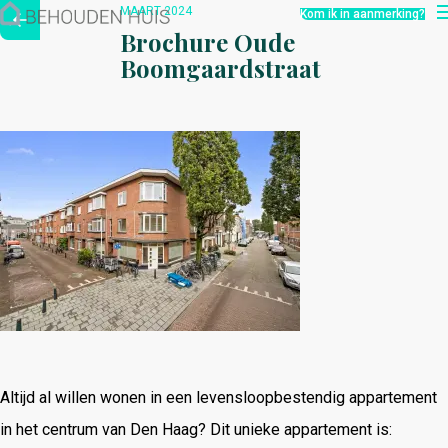
Hoe werkt het?
MAART 2024
Kom ik in aanmerking?
Over ons
Brochure Oude
Nieuwsbrief
Boomgaardstraat
Contact
Altijd al willen wonen in een levensloopbestendig appartement
in het centrum van Den Haag? Dit unieke appartement is: