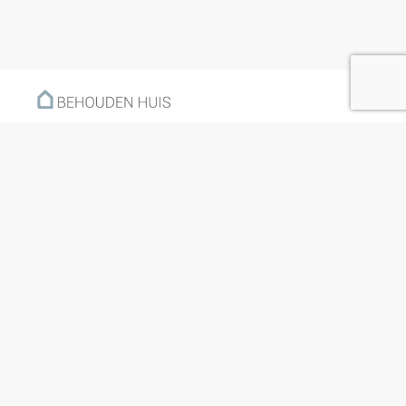
Menu
Home
Klantverhalen
Nieuws
Kennisbank
Hoe werkt het?
Over ons
Nieuwsbrief
Contact
Openingstijden