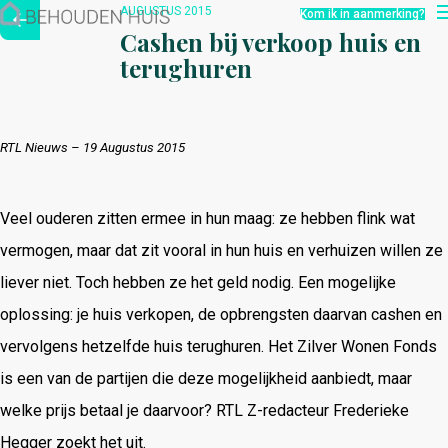
Hoe werkt het?
AUGUSTUS 2015
Kom ik in aanmerking?
Over ons
Cashen bij verkoop huis en
Nieuwsbrief
terughuren
Contact
RTL Nieuws –
19 Augustus 2015
Veel ouderen zitten ermee in hun maag: ze hebben flink wat
vermogen, maar dat zit vooral in hun huis en verhuizen willen ze
liever niet. Toch hebben ze het geld nodig. Een mogelijke
oplossing: je huis verkopen, de opbrengsten daarvan cashen en
vervolgens hetzelfde huis terughuren. Het Zilver Wonen Fonds
is een van de partijen die deze mogelijkheid aanbiedt, maar
welke prijs betaal je daarvoor? RTL Z-redacteur Frederieke
Hegger zoekt het uit.