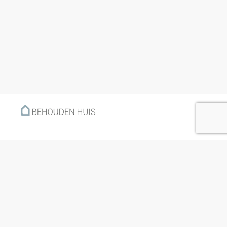
Menu
Home
Klantverhalen
Nieuws
Kennisbank
Hoe werkt het?
Over ons
Nieuwsbrief