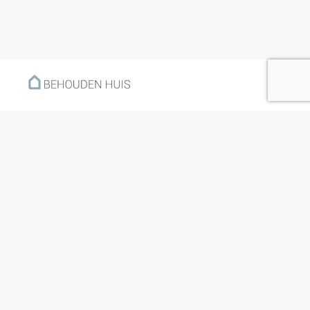
Menu
Home
Klantverhalen
Nieuws
Kennisbank
Hoe werkt het?
Over ons
Nieuwsbrief
Contact
Openingstijden