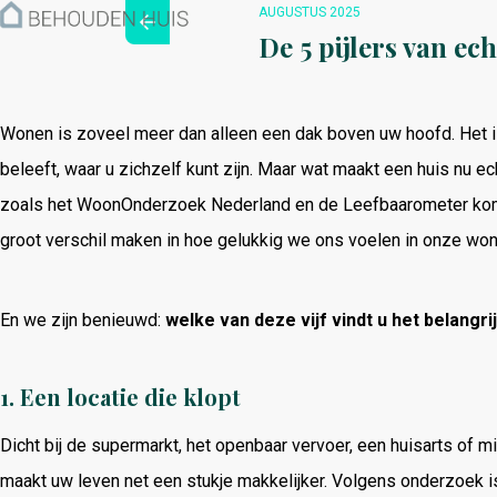
Hoe werkt het?
AUGUSTUS 2025
Over ons
De 5 pijlers van ec
Nieuwsbrief
Contact
Wonen is zoveel meer dan alleen een dak boven uw hoofd. Het i
beleeft, waar u zichzelf kunt zijn. Maar wat maakt een huis nu e
zoals het WoonOnderzoek Nederland en de Leefbaarometer kome
groot verschil maken in hoe gelukkig we ons voelen in onze won
En we zijn benieuwd:
welke van deze vijf vindt u het belangri
1.
Een locatie die klopt
Dicht bij de supermarkt, het openbaar vervoer, een huisarts of mi
maakt uw leven net een stukje makkelijker. Volgens onderzoek i