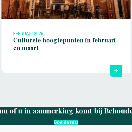
FEBRUARI 2026
Culturele hoogtepunten in februari
en maart
nu of u in aanmerking komt bij Behoud
Doe de test