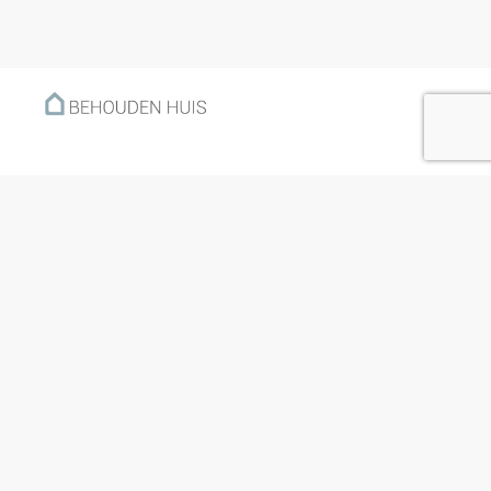
Menu
Home
Klantverhalen
Nieuws
Kennisbank
Hoe werkt het?
Over ons
Nieuwsbrief
Contact
Openingstijden
Ma: 09:00 – 17:30