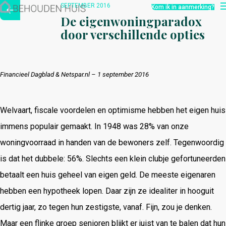
Hoe werkt het?
SEPTEMBER 2016
Kom ik in aanmerking?
Over ons
De eigenwoningparadox
Nieuwsbrief
door verschillende opties
Contact
Financieel Dagblad & Netspar.nl –
1 september 2016
Welvaart, fiscale voordelen en optimisme hebben het eigen huis
immens populair gemaakt. In 1948 was 28% van onze
woningvoorraad in handen van de bewoners zelf. Tegenwoordig
is dat het dubbele: 56%. Slechts een klein clubje gefortuneerden
betaalt een huis geheel van eigen geld. De meeste eigenaren
hebben een hypotheek lopen. Daar zijn ze idealiter in hooguit
dertig jaar, zo tegen hun zestigste, vanaf. Fijn, zou je denken.
Maar een flinke groep senioren blijkt er juist van te balen dat hun