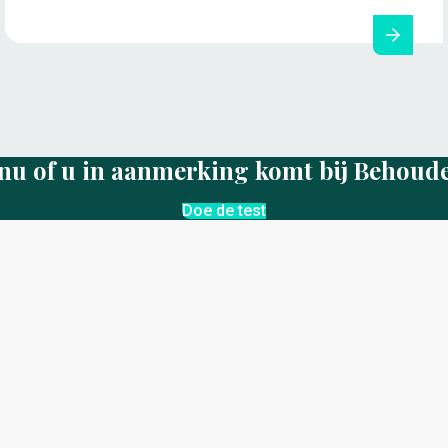
nu of u in aanmerking komt bij Behoud
Doe de test