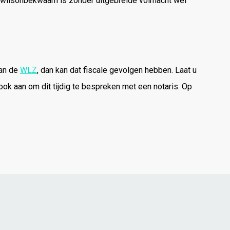
e wilsonbekwaam is zonder uitgebreide volmacht wel
van de
WLZ
, dan kan dat fiscale gevolgen hebben. Laat u
n ook aan om dit tijdig te bespreken met een notaris. Op