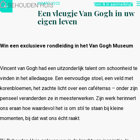
Hoe werkt het?
MAART 2025
Kom ik in aanmerking?
Over ons
Een vleugje Van Gogh in uw
Nieuwsbrief
eigen leven
Contact
Win een exclusieve rondleiding in het Van Gogh Museum
Vincent van Gogh had een uitzonderlijk talent om schoonheid te
vinden in het alledaagse. Een eenvoudige stoel, een veld met
korenbloemen, het zachte licht over een caféterras – onder zijn
penseel veranderden ze in meesterwerken. Zijn werk herinnert
ons eraan hoe waardevol het is om stil te staan bij kleine
momenten, bij dat wat ons écht raakt.