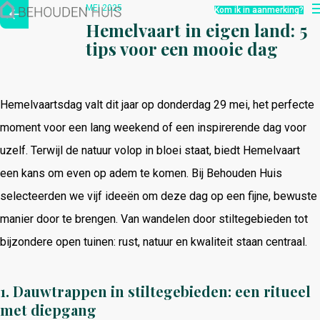
Hoe werkt het?
MEI 2025
Kom ik in aanmerking?
Over ons
Hemelvaart in eigen land: 5
Nieuwsbrief
tips voor een mooie dag
Contact
Hemelvaartsdag valt dit jaar op donderdag 29 mei, het perfecte
moment voor een lang weekend of een inspirerende dag voor
uzelf. Terwijl de natuur volop in bloei staat, biedt Hemelvaart
een kans om even op adem te komen. Bij Behouden Huis
selecteerden we vijf ideeën om deze dag op een fijne, bewuste
manier door te brengen. Van wandelen door stiltegebieden tot
bijzondere open tuinen: rust, natuur en kwaliteit staan centraal.
1.
Dauwtrappen in stiltegebieden: een ritueel
met diepgang