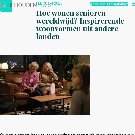
Hoe werkt het?
FEBRUARI 2025
Kom ik in aanmerking?
Over ons
Hoe wonen senioren
Nieuwsbrief
wereldwijd? Inspirerende
Contact
woonvormen uit andere
landen