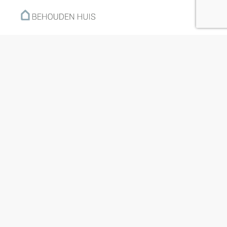
Menu
Home
Klantverhalen
Nieuws
Kennisbank
Hoe werkt het?
Over ons
Nieuwsbrief
Contact
Openingstijden
Ma: 09:00 – 17:30
Di: 09:00 – 17:30
Wo: 09:00 – 17:30