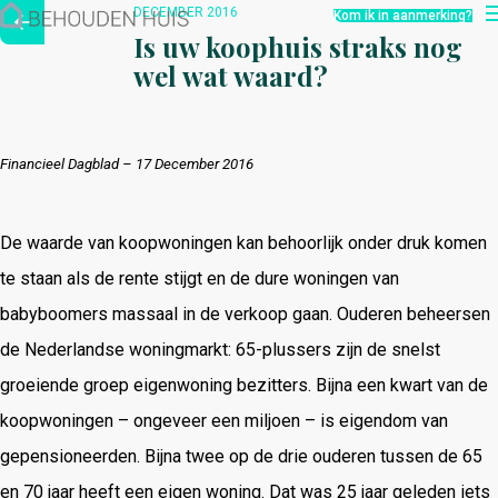
Hoe werkt het?
DECEMBER 2016
Kom ik in aanmerking?
Over ons
Is uw koophuis straks nog
Nieuwsbrief
wel wat waard?
Contact
Financieel Dagblad –
17 December 2016
De waarde van koopwoningen kan behoorlijk onder druk komen
te staan als de rente stijgt en de dure woningen van
babyboomers massaal in de verkoop gaan. Ouderen beheersen
de Nederlandse woningmarkt: 65-plussers zijn de snelst
groeiende groep eigenwoning bezitters. Bijna een kwart van de
koopwoningen – ongeveer een miljoen – is eigendom van
gepensioneerden. Bijna twee op de drie ouderen tussen de 65
en 70 jaar heeft een eigen woning. Dat was 25 jaar geleden iets