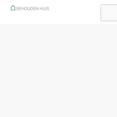
Menu
Home
Klantverhalen
Nieuws
Kennisbank
Hoe werkt het?
Over ons
Nieuwsbrief
Contact
Openingstijden
Ma: 09:00 – 17:30
Di: 09:00 – 17:30
Wo: 09:00 – 17:30