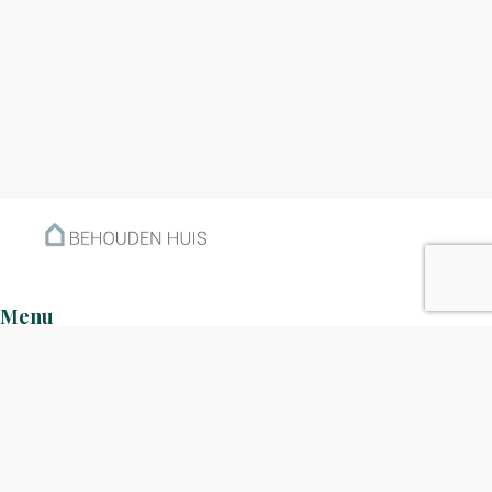
Menu
Home
Klantverhalen
Nieuws
Kennisbank
Hoe werkt het?
Over ons
Nieuwsbrief