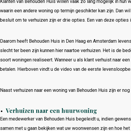
Klanten van Behouden Huis willen vaak zo lang mogelijk in hun w
waarin een andere woning op termijn geschikter kan zijn. Dan wi
besluit om te verhuizen zijn er drie opties. Een van deze optie
Daarom heeft Behouden Huis in Den Haag en Amsterdam levensl
slecht ter been zijn kunnen hier naartoe verhuizen. Het is de b
soort woningen realiseert. Wanneer u als klant verhuist naar ee
betalen. Hierboven vindt u de video van de eerste levensloop
Naast verhuizen naar een woning van Behouden Huis zijn er nog
Verhuizen naar een huurwoning
Een medewerker van Behouden Huis begeleidt u, indien gewenst, 
samen met u gaan bekijken wat uw woonwensen zijn en hoe het fi