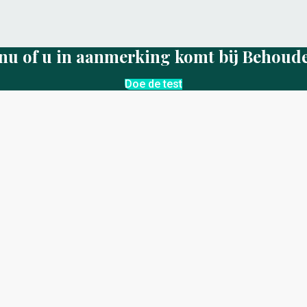
nu of u in aanmerking komt bij Behoud
Doe de test