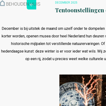
Hoe werkt het?
DECEMBER 2025
Over ons
Tentoonstellingen
Nieuwsbrief
Contact
December is bij uitstek de maand om uzelf onder te dompelen in
korter worden, openen musea door heel Nederland hun deuren 
historische mijlpalen tot verstillende natuurervaringen. O
hedendaagse kunst: deze winter is er voor ieder wat wils. Wij 
op een rij, zodat u precies weet welke culturele