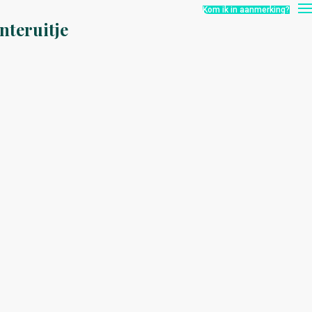
Kom ik in aanmerking?
nteruitje