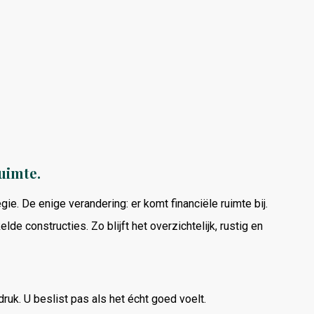
uimte.
egie.
De
enige
verandering:
er
komt
financiële
ruimte
bij.
kelde
constructies.
Zo
blijft
het
overzichtelijk,
rustig
en
druk.
U
beslist
pas
als
het
écht
goed
voelt.