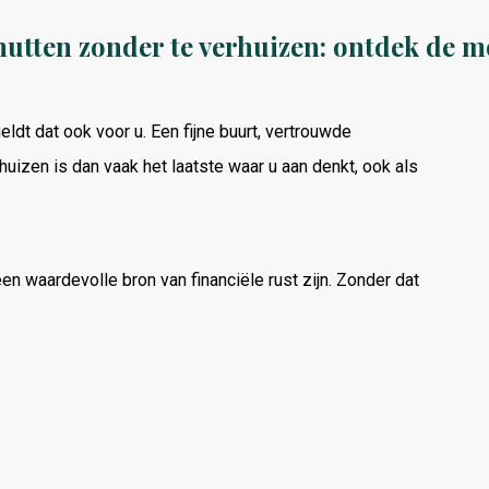
utten zonder te verhuizen: ontdek de m
eldt
dat
ook
voor
u.
Een
fijne
buurt,
vertrouwde
huizen
is
dan
vaak
het
laatste
waar
u
aan
denkt, o
ok
als
een
waardevolle
bron
van
financiële
rust
zijn.
Zonder
dat