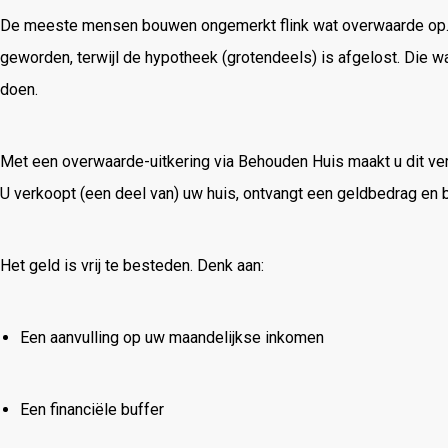
De
meeste
mensen
bouwen
ongemerkt
flink
wat
overwaarde
op
geworden,
terwijl
de
hypotheek (
grotendeels)
is
afgelost.
Die
w
doen.
Met
een
overwaarde-
uitkering
via
Behouden
Huis
maakt
u
dit
ve
U
verkoopt (
een
deel
van)
uw
huis,
ontvangt
een
geldbedrag
en
b
Het
geld
is
vrij
te
besteden.
Denk
aan:
Een
aanvulling
op
uw
maandelijkse
inkomen
Een
financiële
buffer