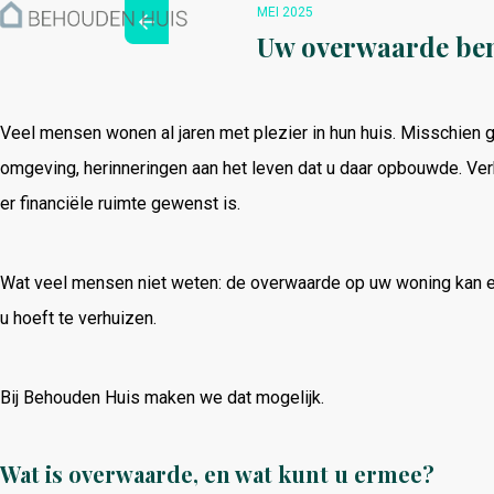
Hoe werkt het?
MEI 2025
Over ons
Uw overwaarde ben
Nieuwsbrief
Contact
Veel
mensen
wonen
al
jaren
met
plezier
in
hun
huis.
Misschien
g
omgeving,
herinneringen
aan
het
leven
dat
u
daar
opbouwde.
Ver
er
financiële
ruimte
gewenst
is.
Wat
veel
mensen
niet
weten:
de
overwaarde
op
uw
woning
kan
u
hoeft
te
verhuizen.
Bij
Behouden
Huis
maken
we
dat
mogelijk.
Wat
is
overwaarde,
en
wat
kunt
u
ermee?