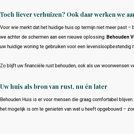
Toch
liever
verhuizen?
Ook
daar
werken
we
aa
Voor
wie
merkt
dat
het
huidige
huis
op
termijn
niet
meer
past –
we
achter
de
schermen
aan
een
nieuwe
oplossing:
Behouden
V
uw
huidige
woning
te
gebruiken
voor
een
levensloopbestendig
Zo
blijft
uw
financiële
rust
behouden,
ook
als
uw
woonwensen
v
Uw
huis
als
bron
van
rust,
nu
én
later
Behouden
Huis
is
er
voor
mensen
die
graag
comfortabel
blijven
het
mogelijk
is
om
te
genieten
van
wat
u
heeft
opgebouwd –
zo