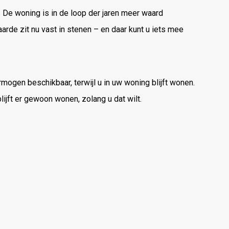
.
De
woning
is
in
de
loop
der
jaren
meer
waard
aarde
zit
nu
vast
in
stenen –
en
daar
kunt
u
iets
mee
rmogen
beschikbaar,
terwijl
u
in
uw
woning
blijft
wonen.
lijft
er
gewoon
wonen,
zolang
u
dat
wilt.