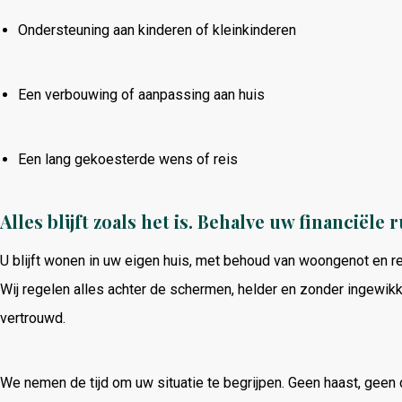
Ondersteuning
aan
kinderen
of
kleinkinderen
Een
verbouwing
of
aanpassing
aan
huis
Een
lang
gekoesterde
wens
of
reis
Alles
blijft
zoals
het
is.
Behalve
uw
financiële
r
U
blijft
wonen
in
uw
eigen
huis,
met
behoud
van
woongenot
en
r
Wij
regelen
alles
achter
de
schermen,
helder
en
zonder
ingewik
vertrouwd.
We
nemen
de
tijd
om
uw
situatie
te
begrijpen.
Geen
haast,
geen