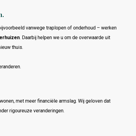
n.
bijvoorbeeld
vanwege
traplopen
of
onderhoud –
werken
erhuizen
.
Daarbij
helpen
we
u
om
de
overwaarde
uit
nieuw
thuis.
eranderen.
wonen,
met
meer
financiële
armslag.
Wij
geloven
dat
nder
rigoureuze
veranderingen.