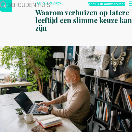
Hoe werkt het?
FEBRUARI 2025
Kom ik in aanmerking?
Over ons
Waarom verhuizen op latere
Nieuwsbrief
leeftijd een slimme keuze kan
Contact
zijn