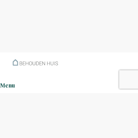
Menu
Home
Klantverhalen
Nieuws
Kennisbank
Hoe werkt het?
Over ons
Nieuwsbrief